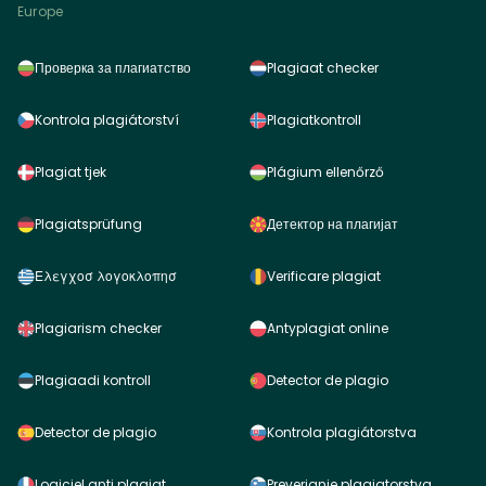
Europe
Проверка за плагиатство
Plagiaat checker
Kontrola plagiátorství
Plagiatkontroll
Plagiat tjek
Plágium ellenőrző
Plagiatsprüfung
Детектор на плагијат
Ελεγχοσ λογοκλοπησ
Verificare plagiat
Plagiarism checker
Antyplagiat online
Plagiaadi kontroll
Detector de plagio
Detector de plagio
Kontrola plagiátorstva
Logiciel anti plagiat
Preverjanje plagiatorstva