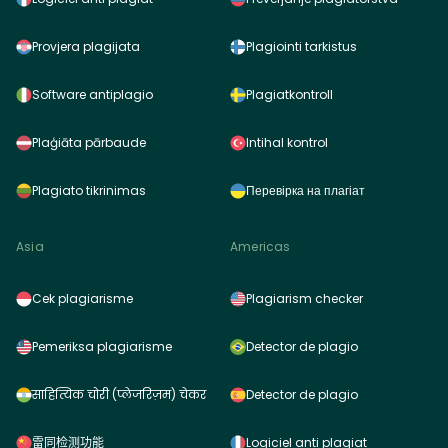
Provjera plagijata
Plagiointi tarkistus
Software antiplagio
Plagiatkontroll
Plaģiāta pārbaude
Intihal kontrol
Plagiato tikrinimas
Перевірка на плагіат
Asia
Americas
Cek plagiarisme
Plagiarism checker
Pemeriksa plagiarisme
Detector de plagio
साहित्यिक चोरी (प्लेजरिज़म) चेकर
Detector de plagio
雷同检测功能
Logiciel anti plagiat